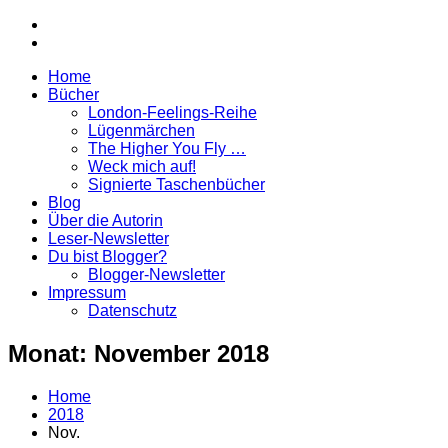
Zurück
Instagram
zum
facebook
Inhalt
Home
Marina
Bücher
Paunovic
London-Feelings-Reihe
|
Lügenmärchen
Autorin
The Higher You Fly …
Weck mich auf!
Signierte Taschenbücher
Blog
Über die Autorin
Leser-Newsletter
Du bist Blogger?
Blogger-Newsletter
Impressum
Datenschutz
Monat:
November 2018
Home
2018
Nov.