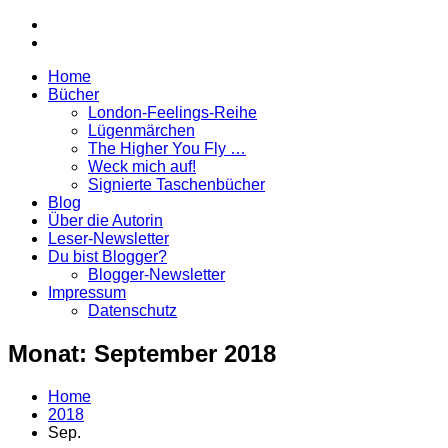
Zurück
Instagram
zum
facebook
Inhalt
Home
Marina
Bücher
Paunovic
London-Feelings-Reihe
|
Lügenmärchen
Autorin
The Higher You Fly …
Weck mich auf!
Signierte Taschenbücher
Blog
Über die Autorin
Leser-Newsletter
Du bist Blogger?
Blogger-Newsletter
Impressum
Datenschutz
Monat:
September 2018
Home
2018
Sep.