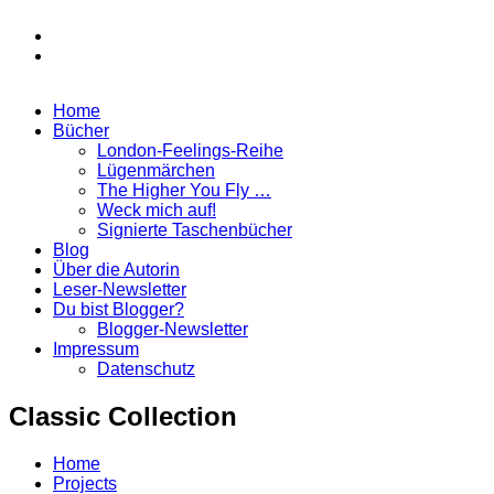
Zurück
Instagram
zum
facebook
Inhalt
Home
Marina
Bücher
Paunovic
London-Feelings-Reihe
|
Lügenmärchen
Autorin
The Higher You Fly …
Weck mich auf!
Signierte Taschenbücher
Blog
Über die Autorin
Leser-Newsletter
Du bist Blogger?
Blogger-Newsletter
Impressum
Datenschutz
Classic Collection
Home
Projects