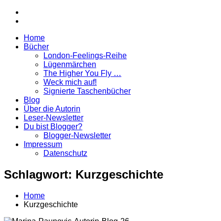
Zurück
Instagram
zum
facebook
Inhalt
Home
Marina
Bücher
Paunovic
London-Feelings-Reihe
|
Lügenmärchen
Autorin
The Higher You Fly …
Weck mich auf!
Signierte Taschenbücher
Blog
Über die Autorin
Leser-Newsletter
Du bist Blogger?
Blogger-Newsletter
Impressum
Datenschutz
Schlagwort:
Kurzgeschichte
Home
Kurzgeschichte